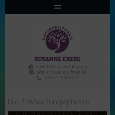
content
Traum
Susanne Frese
nach Terminvereinbarung
praxis@susanne-frese.de
06174 - 9358177
Die 5 Wandlungssphasen