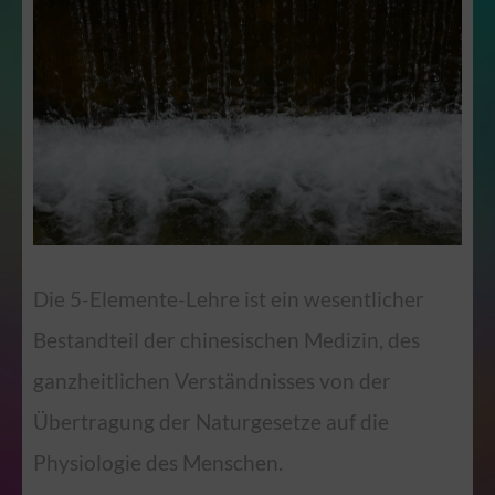
Die 5-Elemente-Lehre ist ein wesentlicher
Bestandteil der chinesischen Medizin, des
ganzheitlichen Verständnisses von der
Übertragung der Naturgesetze auf die
Physiologie des Menschen.