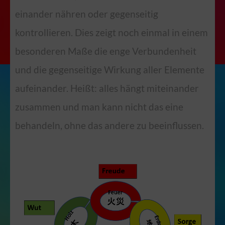
einander nähren oder gegenseitig
kontrollieren. Dies zeigt noch einmal in einem
besonderen Maße die enge Verbundenheit
und die gegenseitige Wirkung aller Elemente
aufeinander. Heißt: alles hängt miteinander
zusammen und man kann nicht das eine
behandeln, ohne das andere zu beeinflussen.