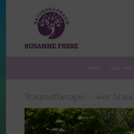
content
Traumat
Susanne Frese
Home
Über mich
Traumatherapie – wer brauc