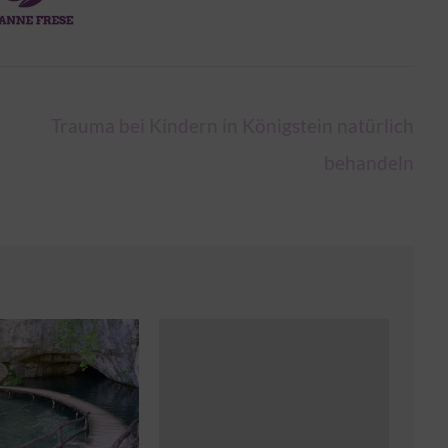
Trauma bei Kindern in Königstein natürlich
behandeln