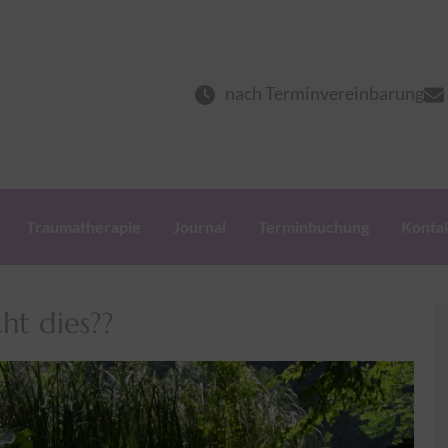
herapie
nach Terminvereinbarung
Traumatherapie
Journal
Terminbuchung
Konta
ht dies??