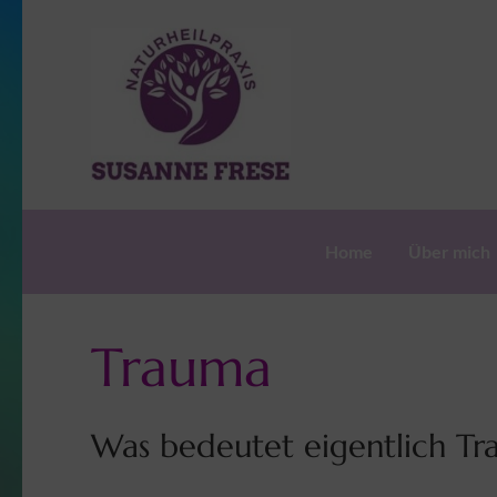
content
Traumat
Susanne Frese
Home
Über mich
Trauma
Was bedeutet eigentlich T