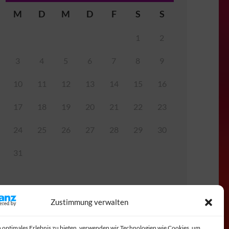
M
D
M
D
F
S
S
1
2
3
4
5
6
7
8
9
10
11
12
13
14
15
16
17
18
19
20
21
22
23
24
25
26
27
28
29
30
31
Zustimmung verwalten
 optimales Erlebnis zu bieten, verwenden wir Technologien wie Cookies, um