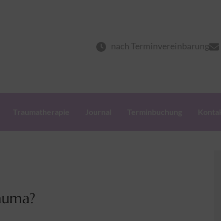
herapie
nach Terminvereinbarung
Traumatherapie
Journal
Terminbuchung
Konta
rauma?