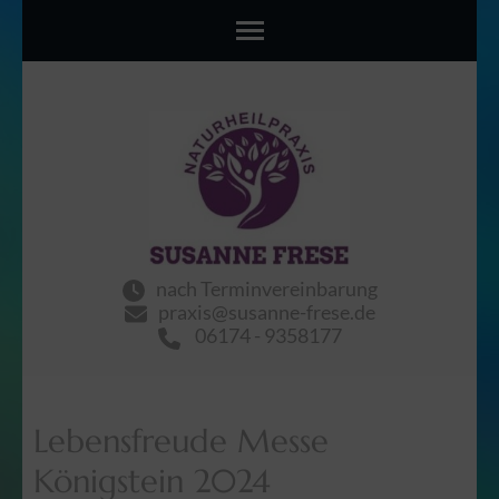
content
Traum
Susanne Frese
nach Terminvereinbarung
praxis@susanne-frese.de
06174 - 9358177
Lebensfreude Messe
Königstein 2024